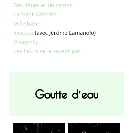
Des lignes et du temps
La Saint-Valentin
Milkshake
Invictus
(avec Jérôme Lamanolo)
Dragonfly
Les fleurs ne le savent pas…
Goutte d'eau