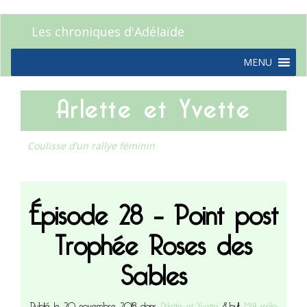
Les chroniques d'Adélaïde
MENU
Arlette et Yvette
Coulisse d’un rallye féminin
Épisode 28 – Point post
Trophée Roses des
Sables
Publié le 20 novembre 2018 dans
Arlette et Yvette
&bull;
Méli mélo