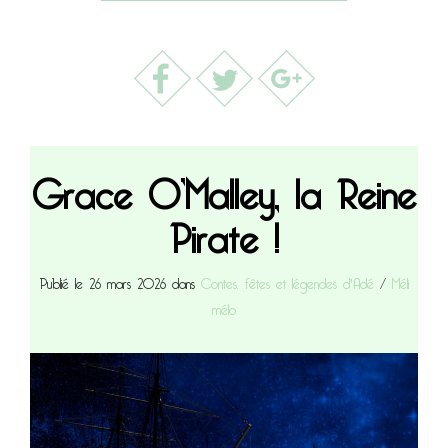
Grace O’Malley, la Reine
Pirate !
Publié le 26 mars 2026 dans
Contes, fêtes et légendes d'Adé
/
Méli
mélo