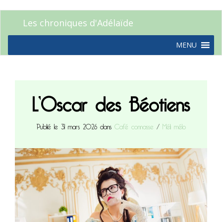
Les chroniques d'Adélaïde
MENU
L’Oscar des Béotiens
Publié le 31 mars 2026 dans
Café connasse
/
Méli mélo