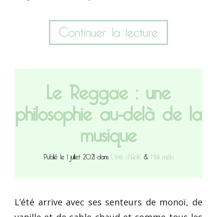
Le Reggae : une
philosophie au-delà de la
musique
Publié le 1 juillet 2021 dans
L'été d'Adé
&
Méli mélo
L’été arrive avec ses senteurs de monoï, de
vanille et de sable chaud et comme tous les