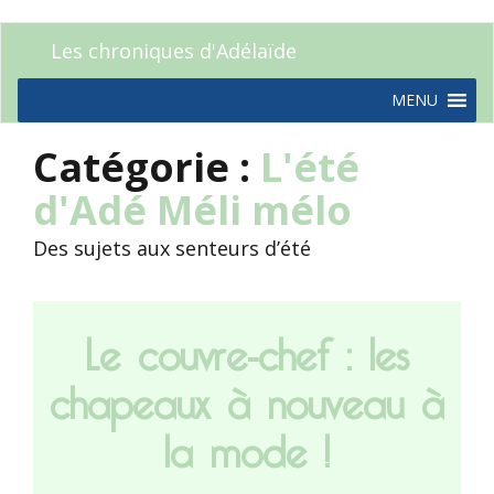
Les chroniques d'Adélaïde
MENU
Catégorie :
L'été
d'Adé
Méli mélo
Des sujets aux senteurs d’été
Le couvre-chef : les
chapeaux à nouveau à
la mode !