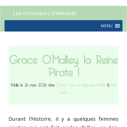
Les chroniques d'Adélaïde
MENU
Grace O’Malley, la Reine
Pirate !
Publié le 26 mars 2026 dans
Contes, fêtes et légendes d'Adé
&
Méli
mélo
Durant l’Histoire, il y a quelques femmes