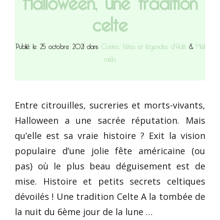
celte
Publié le 25 octobre 2021 dans
Contes, fêtes et légendes d'Adé
&
Méli
mélo
Entre citrouilles, sucreries et morts-vivants,
Halloween a une sacrée réputation. Mais
qu’elle est sa vraie histoire ? Exit la vision
populaire d’une jolie fête américaine (ou
pas) où le plus beau déguisement est de
mise. Histoire et petits secrets celtiques
dévoilés ! Une tradition Celte A la tombée de
la nuit du 6ème jour de la lune …