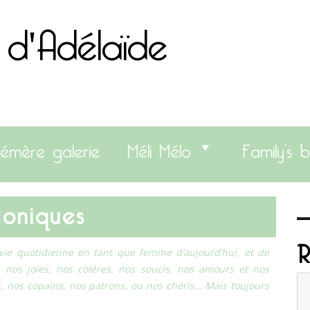
 d'Adélaïde
émère galerie
Méli Mélo
Family’s b
hroniques
R
ie quotidienne en tant que femme d’aujourd’hui, et de
, nos joies, nos colères, nos soucis, nos amours et nos
ls, nos copains, nos patrons, ou nos chéris… Mais toujours