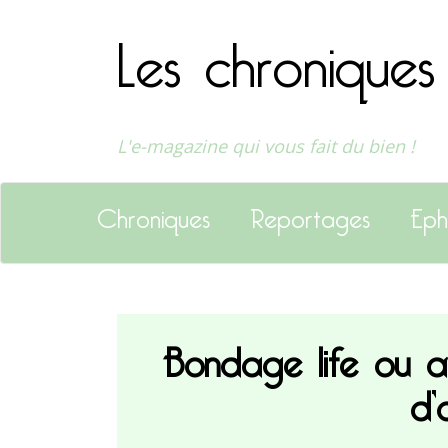
Les chroniques
L'e-magazine qui vous fait du bien !
Chroniques
Reportages
Eph
Bondage life ou 
d’