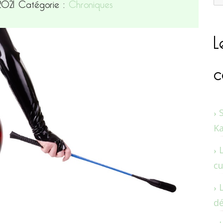
 2021
Catégorie :
Chroniques
L
c
K
cu
dé