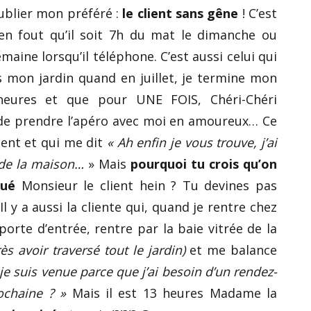
 oublier mon préféré :
le client sans gêne
! C’est
s’en fout qu’il soit 7h du mat le dimanche ou
maine lorsqu’il téléphone. C’est aussi celui qui
s mon jardin quand en juillet, je termine mon
heures et que pour UNE FOIS, Chéri-Chéri
de prendre l’apéro avec moi en amoureux… Ce
vient et qui me dit
« Ah enfin je vous trouve, j’ai
r de la maison…
» Mais
pourquoi tu crois qu’on
qué
Monsieur le client hein ? Tu devines pas
Il y a aussi la cliente qui, quand je rentre chez
porte d’entrée, rentre par la baie vitrée de la
ès avoir traversé tout le jardin)
et me balance
s je suis venue parce que j’ai besoin d’un rendez-
ochaine ? »
Mais il est 13 heures Madame la