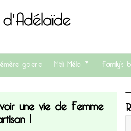
 d'Adélaïde
émère galerie
Méli Mélo
Family’s b
avoir une vie de Femme
R
artisan !