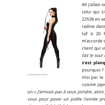
Ah j’allais
celui qui 
22h38 en se
radine dan
taf à 20 
m’accorde 
client qui 
fait le tou
s’est plan
pourquoi ? 
Istock @sakkmesterke
moi par la 
cuisine
(apr
un
« J’arrivais pas à vous joindre, alor
vous pour poser un poêle l’année pr