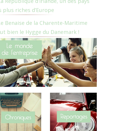
La République d’Irlande, un des pays
s plus riches d’Europe
Le Benaise de la Charente-Maritime
ut bien le Hygge du Danemark !