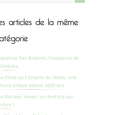
es articles de la même
atégorie
Sandrine Des Roberts, Fondatrice de
alimbaka
La Chine ou L’Empire du Milieu, une
lture unique depuis 5000 ans
Le Docteur Xavier, un dentiste qui
chire !