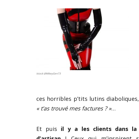
Istock @MikeyGen73
ces horribles p’tits lutins diaboliques
« t’as trouvé mes factures ? »
…
Et puis
il y a les clients dans l
d’artisan
! Ceux qui m’inspirent s