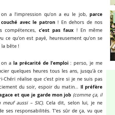
 on a l’impression qu’on a eu le job,
parce
 couché avec le patron
! En dehors de nos
es compétences,
c’est pas faux
! En même
vu ce qu’on est payé, heureusement qu’on se
la bête !
, on a
la précarité de l’emploi
: perso, je me
encier quelques heures tous les ans, jusqu’à ce
i-Chéri réalise que c’est pire si je ne suis pas
nciement du soir, espoir du matin…
Il préfère
’agace et que je garde mon job
(comme ça, il
 meuf aussi – SIC).
Cela dit, selon lui, je ne
 ses responsabilités. T’es sûr de ça, vu que