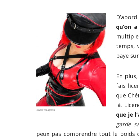
D’abord
qu’on a
multipl
temps, 
paye sur 
En plus
fais lic
que Chér
là. Lice
Istock @Caymia
que je l
garde sa
peux pas comprendre tout le poids de