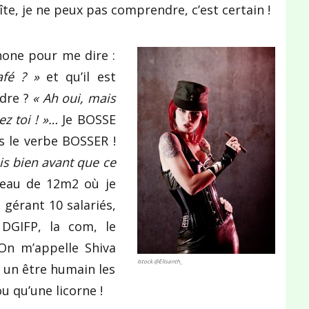
îte, je ne peux pas comprendre, c’est certain !
one pour me dire :
afé ? »
et qu’il est
ndre ?
« Ah oui, mais
ez toi ! »…
Je BOSSE
s le verbe BOSSER !
is bien avant que ce
au de 12m2 où je
 gérant 10 salariés,
 DGIFP, la com, le
 On m’appelle Shiva
Istock @Elisanth_
i un être humain les
ou qu’une licorne !