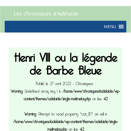
Les chroniques d'Adélaïde
MENU
Henri VIII ou la légende
de Barbe Bleue
Publié le 27 avril 2022
- Chroniqueur :
Warning
: Undefined array key 1 in
/home/www/chroniquesdadelaide/wp-
content/themes/adelaide/single-melimelos.php
on line
42
Warning
: Attempt to read property "cat_ID" on null in
/home/www/chroniquesdadelaide/wp-content/themes/adelaide/single-
melimelos.php
on line
42