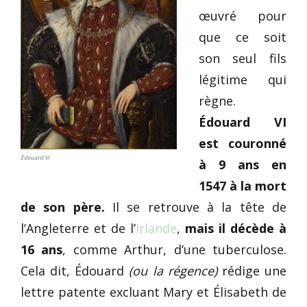
œuvré pour
que ce soit
son seul fils
légitime qui
règne.
Édouard VI
est couronné
Édouard VI
à 9 ans en
1547 à la mort
de son père.
Il se retrouve à la tête de
l’Angleterre et de l’
Irlande
,
mais il décède à
16 ans
, comme Arthur, d’une tuberculose.
Cela dit, Édouard
(ou la régence)
rédige une
lettre patente excluant Mary et Élisabeth de