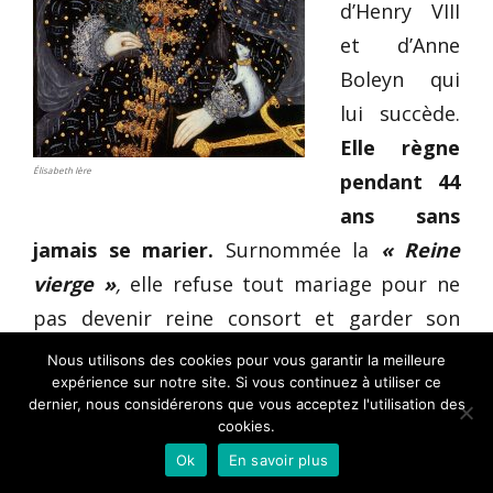
d’Henry VIII
et d’Anne
Boleyn qui
lui succède.
Elle règne
Élisabeth Ière
pendant 44
ans sans
jamais se marier.
Surnommée la
« Reine
vierge »
,
elle refuse tout mariage pour ne
pas devenir reine consort et garder son
pouvoir qu’elle aurait été obligée de donner
Nous utilisons des cookies pour vous garantir la meilleure
expérience sur notre site. Si vous continuez à utiliser ce
à son époux.
Pour survivre, elle doit
dernier, nous considérerons que vous acceptez l'utilisation des
cependant lutter contre Marie Stuart
, sa
cookies.
cousine, elle aussi dans l’ordre de succession
Ok
En savoir plus
au trône de l’Angleterre, car ancienne Reine