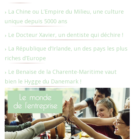
La Chine ou L’Empire du Milieu, une culture
unique depuis 5000 ans
Le Docteur Xavier, un dentiste qui déchire !
La République d’Irlande, un des pays les plus
riches d’Europe
Le Benaise de la Charente-Maritime vaut
bien le Hygge du Danemark !