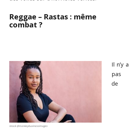
Reggae – Rastas : même
combat ?
Il n’y a
pas
de
Istock @monkeybusinessimages