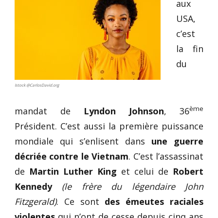
aux
USA,
c’est
la fin
du
Istock @CarlosDavid.org
ème
mandat de
Lyndon Johnson
, 36
Président. C’est aussi la première puissance
mondiale qui s’enlisent dans
une guerre
décriée contre le Vietnam
. C’est l’assassinat
de
Martin Luther King
et celui de
Robert
Kennedy
(le frère du légendaire John
Fitzgerald)
. Ce sont
des émeutes raciales
violentes
qui n’ont de cesse depuis cinq ans