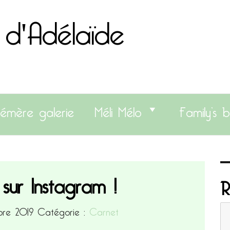
 d'Adélaïde
émère galerie
Méli Mélo
Family’s b
 sur Instagram !
R
mbre 2019
Catégorie :
Carnet