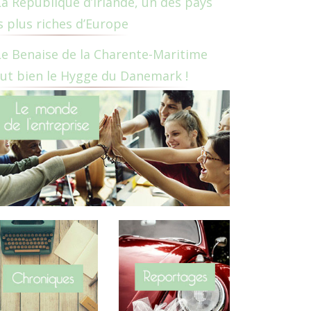
La République d’Irlande, un des pays
s plus riches d’Europe
Le Benaise de la Charente-Maritime
ut bien le Hygge du Danemark !