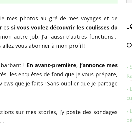
L
ie mes photos au gré de mes voyages et de
ries
si vous voulez découvrir les coulisses du
c
on autre job. J’ai aussi d’autres fonctions…
 allez vous abonner à mon profil !
t barbant !
En avant-première, j’annonce mes
tés, les enquêtes de fond que je vous prépare,
K
rviews que je faits ! Sans oublier que je partage
cu
tions sur mes stories, j’y poste des sondages
dé
s…