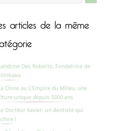
es articles de la même
atégorie
Sandrine Des Roberts, Fondatrice de
alimbaka
La Chine ou L’Empire du Milieu, une
lture unique depuis 5000 ans
Le Docteur Xavier, un dentiste qui
chire !