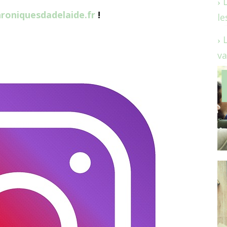
roniquesdadelaide.fr
!
le
va