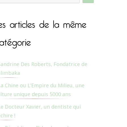
es articles de la même
atégorie
Sandrine Des Roberts, Fondatrice de
alimbaka
La Chine ou L’Empire du Milieu, une
lture unique depuis 5000 ans
Le Docteur Xavier, un dentiste qui
chire !