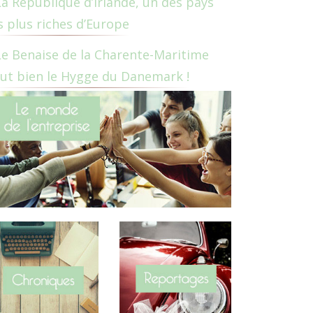
La République d’Irlande, un des pays
s plus riches d’Europe
Le Benaise de la Charente-Maritime
ut bien le Hygge du Danemark !