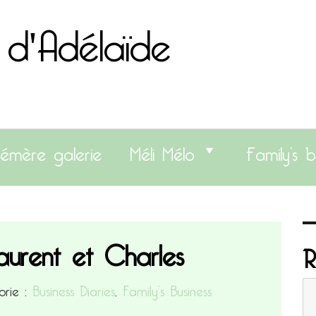
 d'Adélaïde
émère galerie
Méli Mélo
Family’s b
aurent et Charles
R
rie :
Business Diaries
,
Family’s Business