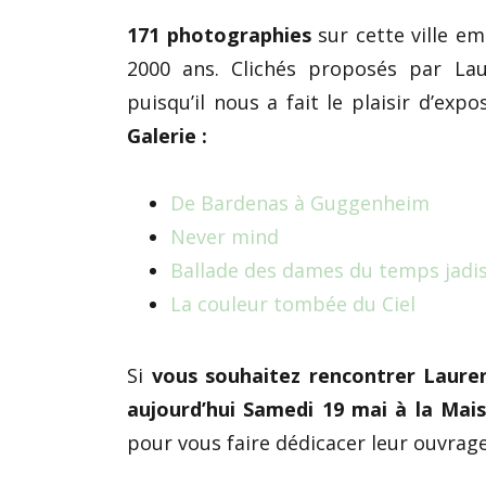
171 photographies
sur cette ville em
2000 ans. Clichés proposés par La
puisqu’il nous a fait le plaisir d’exp
Galerie :
De Bardenas à Guggenheim
Never mind
Ballade des dames du temps jadi
La couleur tombée du Ciel
Si
vous souhaitez rencontrer Laure
aujourd’hui Samedi 19 mai à la Mais
pour vous faire dédicacer leur ouvrage