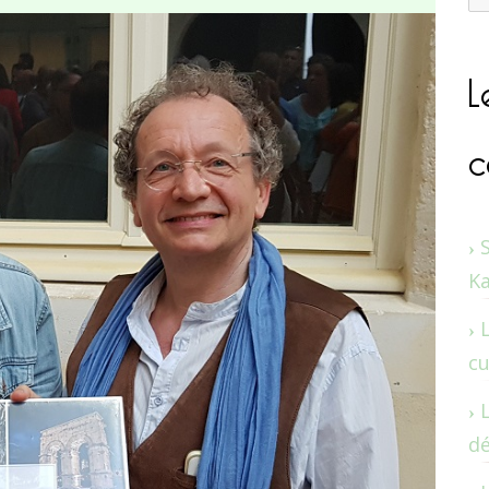
L
c
K
cu
dé