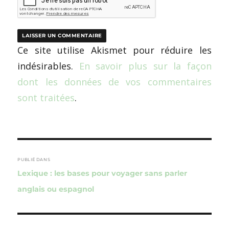
Ce site utilise Akismet pour réduire les
indésirables.
En savoir plus sur la façon
dont les données de vos commentaires
sont traitées
.
Navigation
de
PUBLIÉ DANS
Lexique : les bases pour voyager sans parler
l’article
anglais ou espagnol