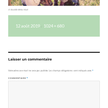
© Stocklib Mirko Vitali
Publié
Taille
12 août 2019
1024 × 680
le
réelle
Laisser un commentaire
Votre adresse e-mail ne sera pas publiée.
Les champs obligatoires sont indiqués avec
*
COMMENTAIRE
*