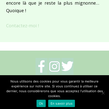
encore là que je reste la plus mignonne…
Quoique !
Contactez-moi !
Mentions légales
-
Politique de cookies
-
Nous utilisons des cookies pour vous garantir la meilleure
expérience sur notre site. Si vous continuez à utiliser ce
Me contacter
dernier, nous considérerons que vous acceptez l'utilisation des
cookies.
Réalisation Hano Communication
Ok
En savoir plus