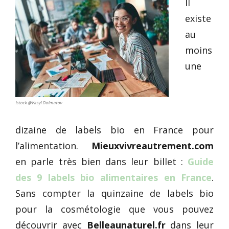
Il
existe
au
moins
une
Istock @Vasyl Dolmatov
dizaine de labels bio en France pour
l’alimentation.
Mieuxvivreautrement.com
en parle très bien dans leur billet :
Guide
des 9 labels bio alimentaires en France
.
Sans compter la quinzaine de labels bio
pour la cosmétologie que vous pouvez
découvrir avec
Belleaunaturel.fr
dans leur