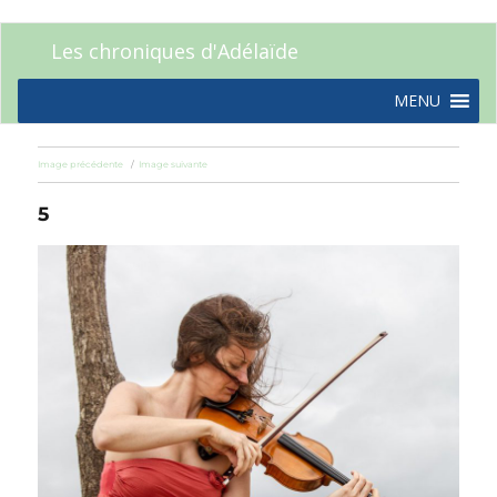
Les chroniques d'Adélaïde
MENU
Image précédente
Image suivante
5