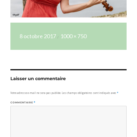
Publié
Taille
8 octobre 2017
1000 × 750
le
réelle
Laisser un commentaire
Votre adresse e-mail ne sera pas publiée.
Les champs obligatoires sont indiqués avec
*
COMMENTAIRE
*