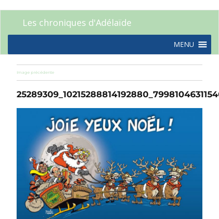
Les chroniques d'Adélaïde
MENU
Image précédente
25289309_10215288814192880_799810463115