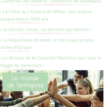
Sandrine Des Roberts, Fondatrice de Kalimbaka
La Chine ou L’Empire du Milieu, une culture
unique depuis 5000 ans
Le Docteur Xavier, un dentiste qui déchire !
La République d’Irlande, un des pays les plus
riches d’Europe
Le Benaise de la Charente-Maritime vaut bien le
Hygge du Danemark !