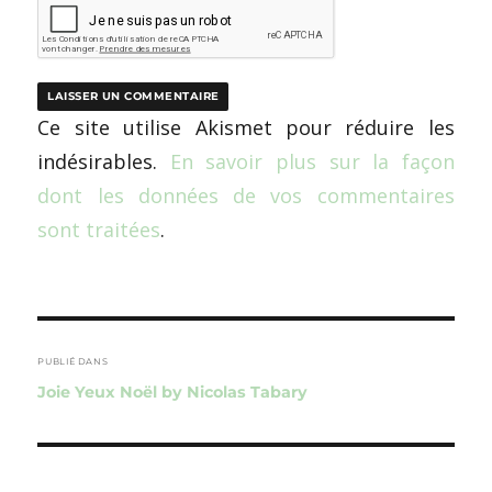
Ce site utilise Akismet pour réduire les
indésirables.
En savoir plus sur la façon
dont les données de vos commentaires
sont traitées
.
Navigation
de
PUBLIÉ DANS
Joie Yeux Noël by Nicolas Tabary
l’article