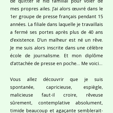
de quitter le nid familial pour voler de
mes propres ailes. J’ai alors œuvré dans le
Ce site utilise Akismet pour réduire les indésirab
1er groupe de presse français pendant 15
commentaires sont traitées
.
années. La filiale dans laquelle je travaillais
a fermé ses portes après plus de 40 ans
d’existence. D’un malheur est né un rêve.
Je me suis alors inscrite dans une célèbre
école de journalisme. Et mon diplôme
Navigation
d’attachée de presse en poche… Me voici…
de
PUBLIÉ DANS
Les grands singes de Sumatra
l’article
Vous allez découvrir que je suis
spontanée, capricieuse, espiègle,
malicieuse faut-il croire, rêveuse
sûrement, contemplative absolument,
timide beaucoup et agaçante semblerait-