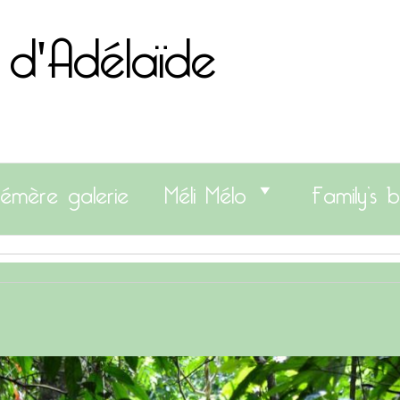
 d'Adélaïde
émère galerie
Méli Mélo
Family’s b