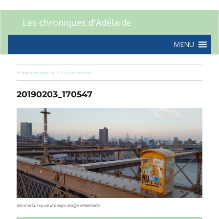
Les chroniques d'Adélaïde
MENU
Image précédente
Image suivante
20190203_170547
Manhattan vu de Brooklyn Bridge @Adélaïde