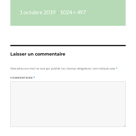
Publié
Taille
1 octobre 2019
1024 × 497
le
réelle
Laisser un commentaire
Votre adresse e-mail ne sera pas publiée.
Les champs obligatoires sont indiqués avec
*
COMMENTAIRE
*