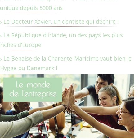
unique depuis 5000 ans
Le Docteur Xavier, un dentiste qui déchire !
La République d’Irlande, un des pays les plus
riches d’Europe
Le Benaise de la Charente-Maritime vaut bien le
Hygge du Danemark !