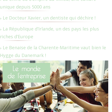
unique depuis 5000 ans
Le Docteur Xavier, un dentiste qui déchire !
La République d’Irlande, un des pays les plus
riches d’Europe
Le Benaise de la Charente-Maritime vaut bien le
Hygge du Danemark !