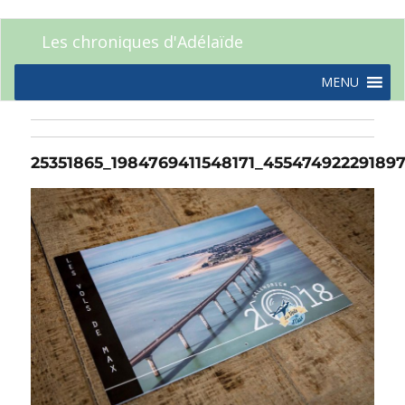
Les chroniques d'Adélaïde
MENU
25351865_1984769411548171_45547492229189