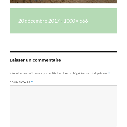
Publié
Taille
20 décembre 2017
1000 × 666
le
réelle
Laisser un commentaire
Votre adresse e-mail ne sera pas publiée.
Les champs obligatoires sont indiqués avec
*
COMMENTAIRE
*