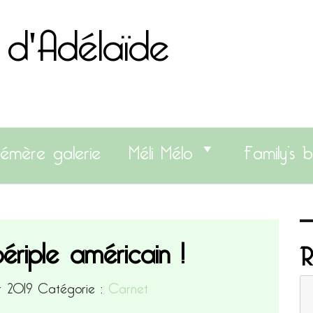
 d'Adélaïde
émère galerie
Méli Mélo
Family’s b
ériple américain !
R
er 2019
Catégorie :
Carnet