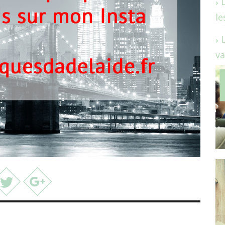
le
va