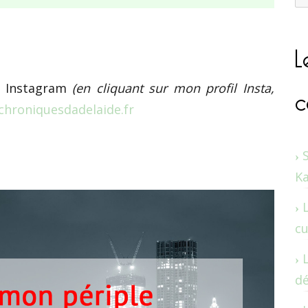
L
c
 Instagram
(en cliquant sur mon profil Insta,
chroniquesdadelaide.fr
K
cu
dé