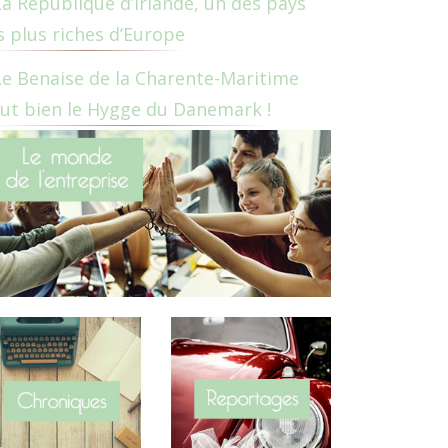
La République d’Irlande, un des pays
s plus riches d’Europe
Le Benaise de la Charente-Maritime
ut bien le Hygge du Danemark !