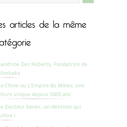
es articles de la même
atégorie
Sandrine Des Roberts, Fondatrice de
alimbaka
La Chine ou L’Empire du Milieu, une
lture unique depuis 5000 ans
Le Docteur Xavier, un dentiste qui
chire !