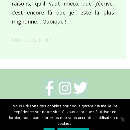
raisons, qu’il vaut mieux que j’écrive,
c’est encore là que je reste la plus
mignonne… Quoique !
Contactez-moi !
Mentions légales
-
Politique de cookies
-
Nous utilisons des cookies pour vous garantir la meilleure
expérience sur notre site. Si vous continuez à utiliser ce
Me contacter
dernier, nous considérerons que vous acceptez l'utilisation des
cookies.
Réalisation Hano Communication