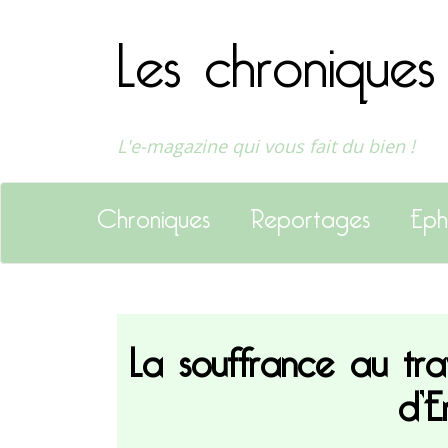
Les chroniques
L'e-magazine qui vous fait du bien !
Chroniques
Reportages
Eph
La souffrance au tr
d’E