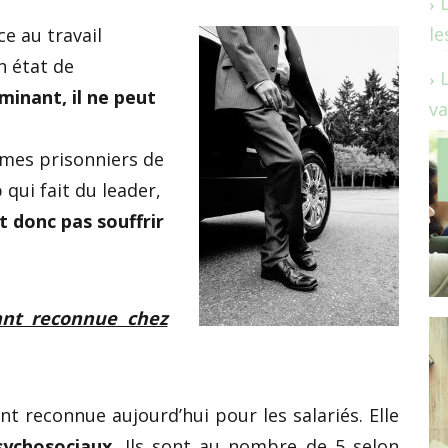
le
ce au travail
n état de
minant, il ne peut
va
mes prisonniers de
 qui fait du leader,
ut donc pas souffrir
tant reconnue chez
nt reconnue aujourd’hui pour les salariés. Elle
sychosociaux
. Ils sont au nombre de 5 selon