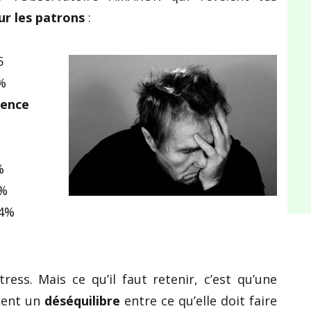
ur les patrons
:
5
%
rence
%
4%
.4%
tress. Mais ce qu’il faut retenir, c’est qu’une
sent un
déséquilibre
entre ce qu’elle doit faire