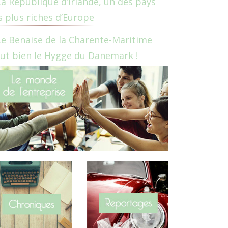
La République d’Irlande, un des pays
s plus riches d’Europe
Le Benaise de la Charente-Maritime
ut bien le Hygge du Danemark !