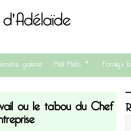
 d'Adélaïde
émère galerie
Méli Mélo
Family’s b
avail ou le tabou du Chef
R
ntreprise