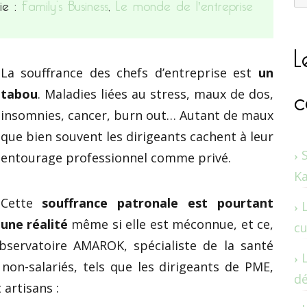
ie :
Family’s Business
,
Le monde de l'entreprise
L
La souffrance des chefs d’entreprise est
un
c
tabou
. Maladies liées au stress, maux de dos,
insomnies, cancer, burn out… Autant de maux
que bien souvent les dirigeants cachent à leur
entourage professionnel comme privé.
K
Cette
souffrance patronale est pourtant
une réalité
même si elle est méconnue, et ce,
cu
bservatoire AMAROK, spécialiste de la santé
non-salariés, tels que les dirigeants de PME,
dé
artisans :