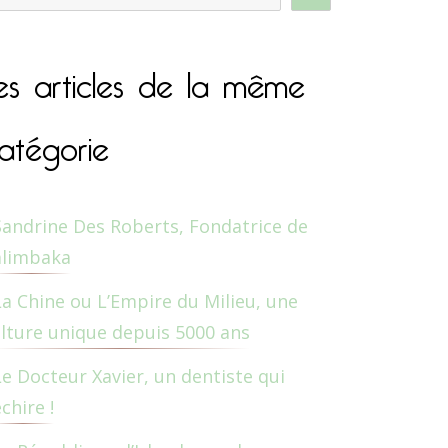
es articles de la même
atégorie
Sandrine Des Roberts, Fondatrice de
alimbaka
La Chine ou L’Empire du Milieu, une
lture unique depuis 5000 ans
Le Docteur Xavier, un dentiste qui
chire !