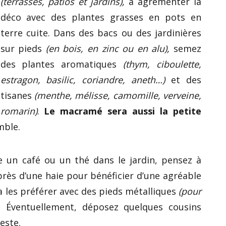
(terrasses, patios et jardins),
à agrémenter la
déco avec des plantes grasses en pots en
terre cuite. Dans des bacs ou des jardinières
sur pieds
(en bois, en zinc ou en alu),
semez
des plantes aromatiques
(thym, ciboulette,
estragon, basilic, coriandre, aneth…)
et des
tisanes
(menthe, mélisse, camomille, verveine,
romarin)
.
Le macramé sera aussi la petite
mble.
e un café ou un thé dans le jardin, pensez à
près d’une haie pour bénéficier d’une agréable
a les préférer avec des pieds métalliques
(pour
. Éventuellement, déposez quelques cousins
este.