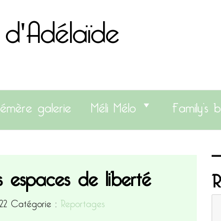
 d'Adélaïde
émère galerie
Méli Mélo
Family’s b
es espaces de liberté
R
022
Catégorie :
Reportages