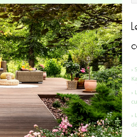
L
c
K
cu
dé