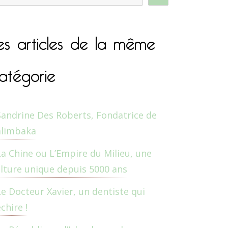
es articles de la même
atégorie
Sandrine Des Roberts, Fondatrice de
alimbaka
La Chine ou L’Empire du Milieu, une
lture unique depuis 5000 ans
Le Docteur Xavier, un dentiste qui
chire !