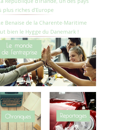
La République d’Irlande, un des pays
s plus riches d’Europe
Le Benaise de la Charente-Maritime
ut bien le Hygge du Danemark !