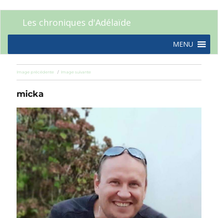
Les chroniques d'Adélaïde
MENU
Image précédente
Image suivante
micka