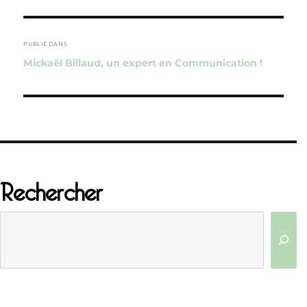
Navigation
de
PUBLIÉ DANS
Mickaël Billaud, un expert en Communication !
l’article
Rechercher