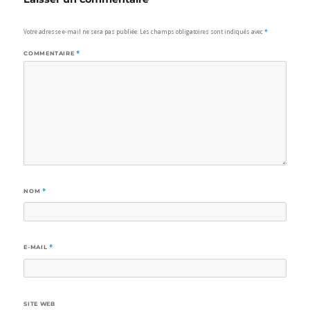
Votre adresse e-mail ne sera pas publiée.
Les champs obligatoires sont indiqués avec
*
COMMENTAIRE
*
NOM
*
E-MAIL
*
SITE WEB