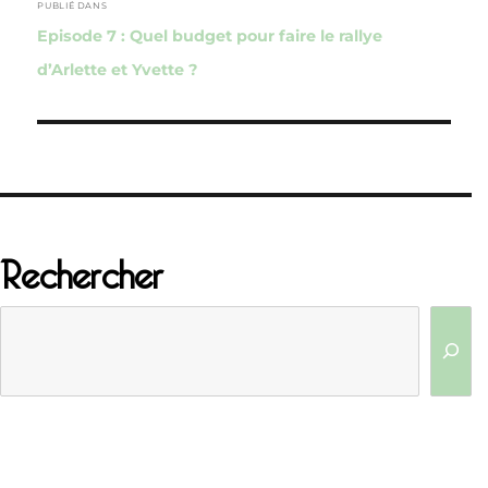
de
PUBLIÉ DANS
Episode 7 : Quel budget pour faire le rallye
l’article
d’Arlette et Yvette ?
Rechercher