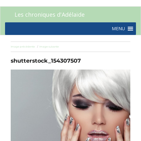
Les chroniques d'Adélaïde
MENU
Image précédente
Image suivante
shutterstock_154307507