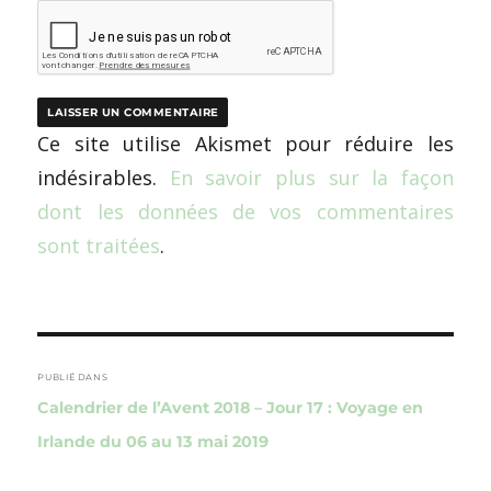
Ce site utilise Akismet pour réduire les
indésirables.
En savoir plus sur la façon
dont les données de vos commentaires
sont traitées
.
Navigation
de
PUBLIÉ DANS
Calendrier de l’Avent 2018 – Jour 17 : Voyage en
l’article
Irlande du 06 au 13 mai 2019