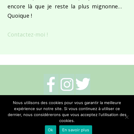
encore là que je reste la plus mignonne…
Quoique !
Contactez-moi !
Mentions légales
-
Politique de cookies
-
Nous utilisons des cookies pour vous garantir la meilleure
expérience sur notre site. Si vous continuez à utiliser ce
Me contacter
dernier, nous considérerons que vous acceptez l'utilisation des
cookies.
Réalisation Hano Communication
Ok
En savoir plus