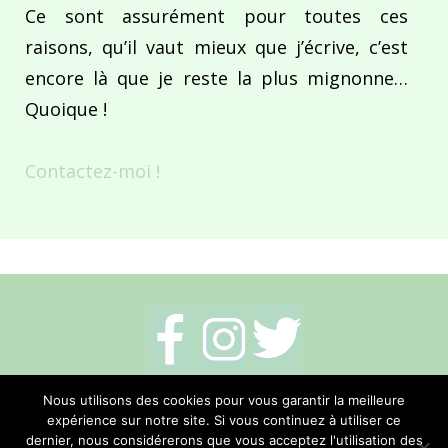
Ce sont assurément pour toutes ces
raisons, qu’il vaut mieux que j’écrive, c’est
encore là que je reste la plus mignonne…
Quoique !
Contactez-moi !
Mentions légales
-
Politique de cookies
-
Nous utilisons des cookies pour vous garantir la meilleure
expérience sur notre site. Si vous continuez à utiliser ce
Me contacter
dernier, nous considérerons que vous acceptez l'utilisation des