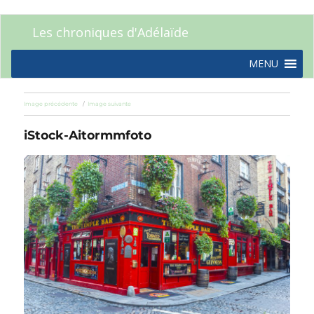
Les chroniques d'Adélaïde
MENU
Image précédente
Image suivante
iStock-Aitormmfoto