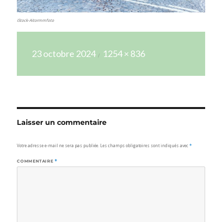
iStock-Aitormmfoto
Publié
Taille
23 octobre 2024
1254 × 836
le
réelle
Laisser un commentaire
Votre adresse e-mail ne sera pas publiée.
Les champs obligatoires sont indiqués avec
*
COMMENTAIRE
*