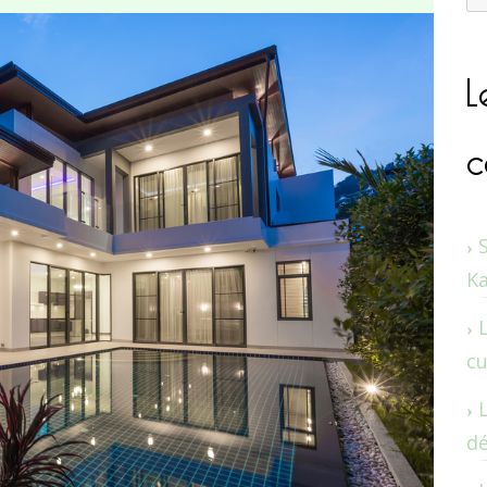
L
c
K
cu
dé