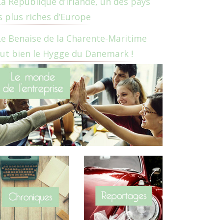
La République d’Irlande, un des pays
s plus riches d’Europe
Le Benaise de la Charente-Maritime
ut bien le Hygge du Danemark !