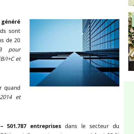
 généré
rds sont
ns de 20
EB pour
B/I+C et
er quand
2014 et
– 501.787 entreprises
dans le secteur du