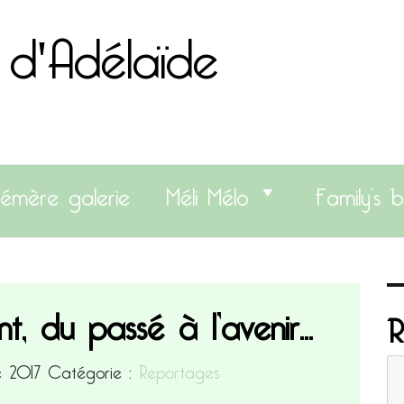
 d'Adélaïde
émère galerie
Méli Mélo
Family’s b
nt, du passé à l’avenir…
R
re 2017
Catégorie :
Reportages