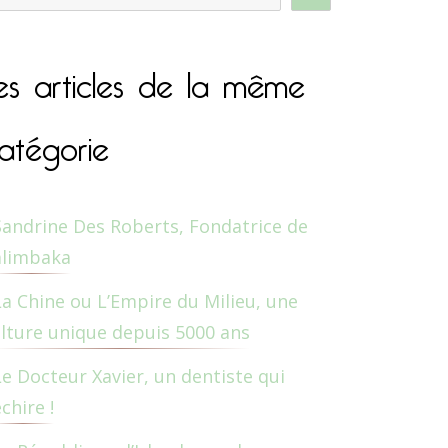
es articles de la même
atégorie
Sandrine Des Roberts, Fondatrice de
alimbaka
La Chine ou L’Empire du Milieu, une
lture unique depuis 5000 ans
Le Docteur Xavier, un dentiste qui
chire !