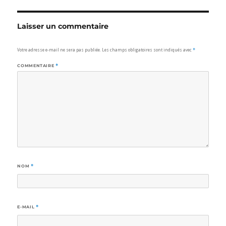
Laisser un commentaire
Votre adresse e-mail ne sera pas publiée.
Les champs obligatoires sont indiqués avec
*
COMMENTAIRE
*
NOM
*
E-MAIL
*