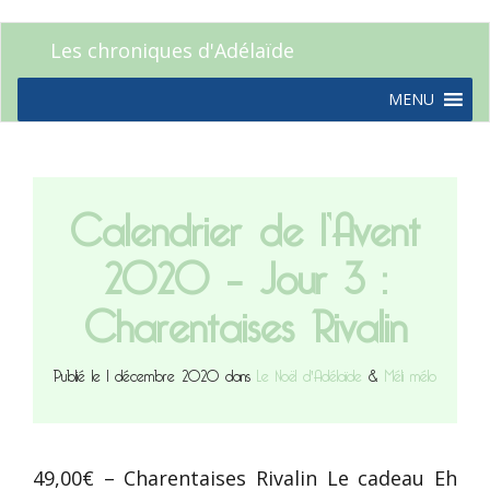
Les chroniques d'Adélaïde
MENU
Calendrier de l’Avent
2020 – Jour 3 :
Charentaises Rivalin
Publié le 1 décembre 2020 dans
Le Noël d'Adélaïde
&
Méli mélo
49,00€ – Charentaises Rivalin Le cadeau Eh