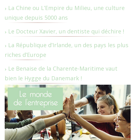
La Chine ou L’Empire du Milieu, une culture
unique depuis 5000 ans
Le Docteur Xavier, un dentiste qui déchire !
La République d’Irlande, un des pays les plus
riches d’Europe
Le Benaise de la Charente-Maritime vaut
bien le Hygge du Danemark !