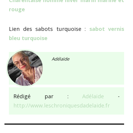
rouge
Lien des sabots turquoise :
sabot vernis
bleu turquoise
Adélaïde
Rédigé par :
Adélaïde
-
http://www.leschroniquesdadelaide.fr