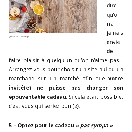
dire
qu’on
n’a
jamais
@Bru-nO Pixabay
envie
de
faire plaisir à quelqu’un qu’on n’aime pas…
Arrangez-vous pour choisir un site nul ou un
marchand sur un marché afin que
votre
invité(e) ne puisse pas changer son
épouvantable cadeau
. Si cela était possible,
c’est vous qui seriez puni(e).
5 – Optez pour le cadeau
« pas sympa »