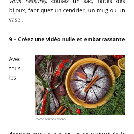
vous l’assure)
, cousez un sac, faîtes des
bijoux, fabriquez un cendrier, un mug ou un
vase…
9 – Créez une vidéo nulle et embarrassante
Avec
tous
les
@Daria-Yakovleva Pixabay