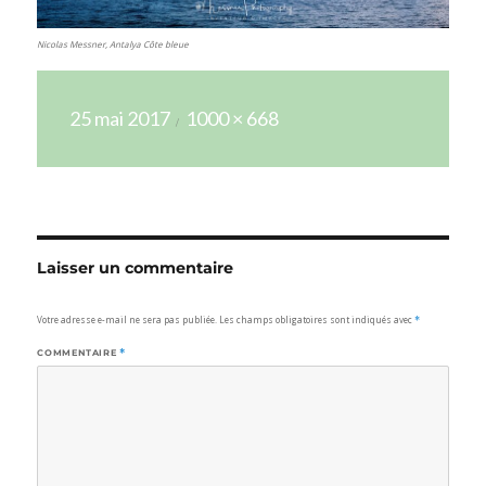
Nicolas Messner, Antalya Côte bleue
Publié
Taille
25 mai 2017
1000 × 668
le
réelle
Laisser un commentaire
Votre adresse e-mail ne sera pas publiée.
Les champs obligatoires sont indiqués avec
*
COMMENTAIRE
*