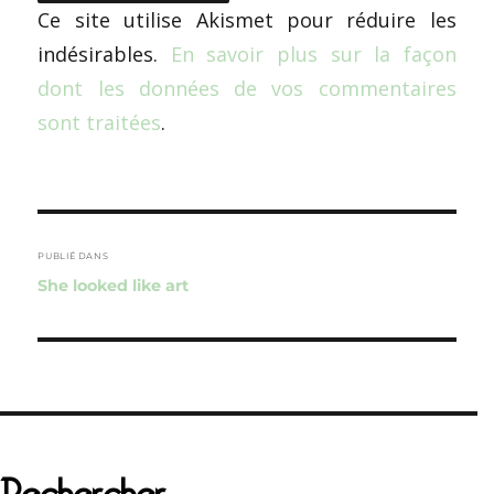
Ce site utilise Akismet pour réduire les
indésirables.
En savoir plus sur la façon
dont les données de vos commentaires
sont traitées
.
Navigation
de
PUBLIÉ DANS
She looked like art
l’article
Rechercher