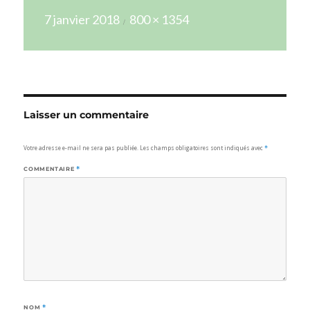
Publié
Taille
7 janvier 2018
800 × 1354
le
réelle
Laisser un commentaire
Votre adresse e-mail ne sera pas publiée.
Les champs obligatoires sont indiqués avec
*
COMMENTAIRE
*
NOM
*