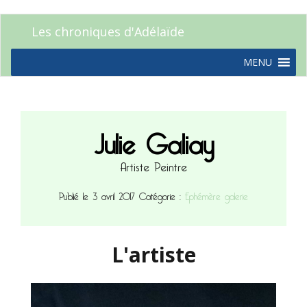
Les chroniques d'Adélaïde
MENU
Julie Galiay
Artiste Peintre
Publié le 3 avril 2017
Catégorie :
Ephémère galerie
L'artiste