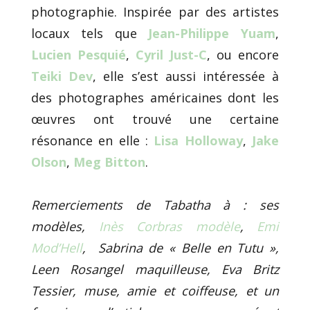
photographie. Inspirée par des artistes
locaux tels que
Jean-Philippe Yuam
,
Lucien Pesquié
,
Cyril Just-C
, ou encore
Teiki Dev
, elle s’est aussi intéressée à
des photographes américaines dont les
œuvres ont trouvé une certaine
résonance en elle :
Lisa Holloway
,
Jake
Olson
,
Meg Bitton
.
Remerciements de Tabatha à : ses
modèles,
Inès Corbras modèle
,
Emi
Mod’Hell
, Sabrina de « Belle en Tutu »,
Leen Rosangel maquilleuse, Eva Britz
Tessier, muse, amie et coiffeuse, et un