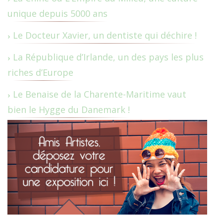
unique depuis 5000 ans
Le Docteur Xavier, un dentiste qui déchire !
La République d’Irlande, un des pays les plus
riches d’Europe
Le Benaise de la Charente-Maritime vaut
bien le Hygge du Danemark !