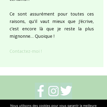
Ce sont assurément pour toutes ces
raisons, qu’il vaut mieux que j’écrive,
c’est encore là que je reste la plus
mignonne… Quoique !
Contactez-moi !
Mentions légales
-
Politique de cookies
-
Nous utilisons des cookies pour vous garantir la meilleure