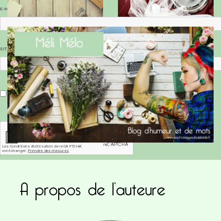
E-MAIL
*
SITE WEB
Enregistrer mon nom, mon e-mail et mon site dans le navigateur pour mon prochain commentaire.
A propos de l’auteure
Ce site utilise Akismet pour réduire les indésirab
commentaires sont traitées
.