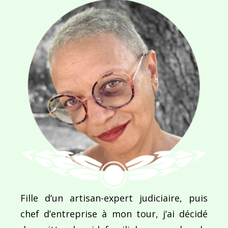
Navigation
de
PUBLIÉ DANS
Orizon Adventure
l’article
Fille d’un artisan-expert judiciaire, puis
chef d’entreprise à mon tour, j’ai décidé