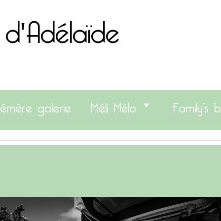
 d'Adélaïde
émère galerie
Méli Mélo
Family’s b