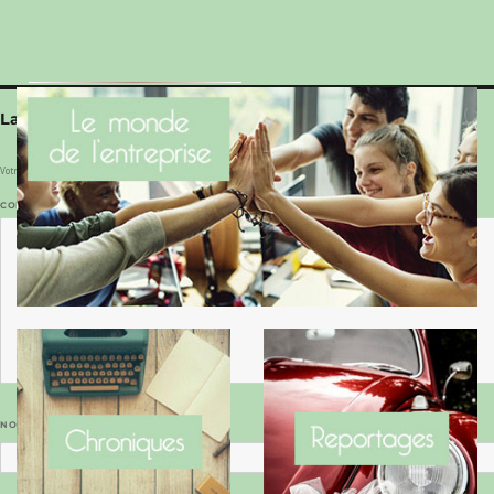
Le Benaise de la Charente-Maritime vaut bien
le Hygge du Danemark !
Laisser un commentaire
Votre adresse e-mail ne sera pas publiée.
Les champs obligatoires sont indiqués avec
*
COMMENTAIRE
*
NOM
*