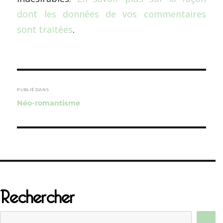
dont les données de vos commentaires
sont traitées
.
Navigation
de
PUBLIÉ DANS
Néo-romantisme
l’article
Rechercher