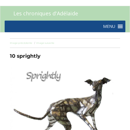
Les chroniques d'Adélaïde
MENU
Image précédente
Image suivante
10 sprightly