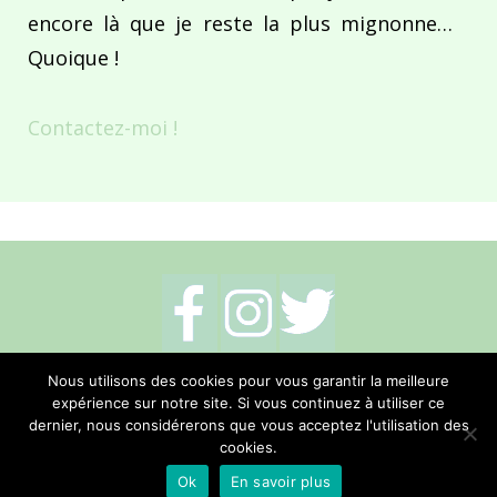
encore là que je reste la plus mignonne…
Quoique !
Contactez-moi !
Mentions légales
-
Politique de cookies
-
Nous utilisons des cookies pour vous garantir la meilleure
expérience sur notre site. Si vous continuez à utiliser ce
Me contacter
dernier, nous considérerons que vous acceptez l'utilisation des
cookies.
Réalisation Hano Communication
Ok
En savoir plus