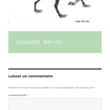
Publié
Taille
15 avril 2018
800 × 711
le
réelle
Laisser un commentaire
Votre adresse e-mail ne sera pas publiée.
Les champs obligatoires sont indiqués avec
*
COMMENTAIRE
*