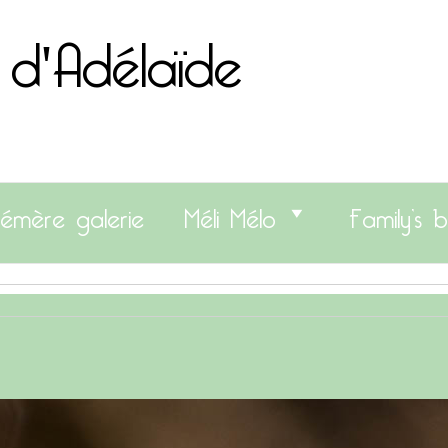
 d'Adélaïde
émère galerie
Méli Mélo
Family’s b