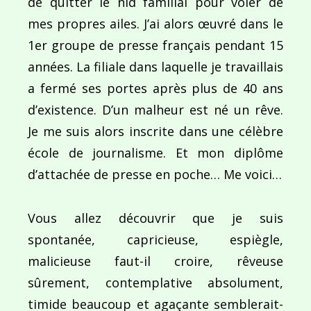
de quitter le nid familial pour voler de
Ce site utilise Akismet pour réduire les indésirab
mes propres ailes. J’ai alors œuvré dans le
commentaires sont traitées
.
1er groupe de presse français pendant 15
années. La filiale dans laquelle je travaillais
a fermé ses portes après plus de 40 ans
d’existence. D’un malheur est né un rêve.
Je me suis alors inscrite dans une célèbre
Navigation
école de journalisme. Et mon diplôme
d’attachée de presse en poche… Me voici…
de
PUBLIÉ DANS
Les fleurs ne le savent pas…
l’article
Vous allez découvrir que je suis
spontanée, capricieuse, espiègle,
malicieuse faut-il croire, rêveuse
sûrement, contemplative absolument,
timide beaucoup et agaçante semblerait-