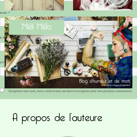
NOM
*
E-MAIL
*
SITE WEB
Enregistrer mon nom, mon e-mail et mon site dans le navigateur pour mon prochain commentaire.
A propos de l’auteure