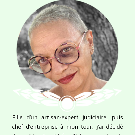
Ce site utilise Akismet pour réduire les indésirab
commentaires sont traitées
.
Navigation
de
PUBLIÉ DANS
Des animaux et des anges
l’article
Fille d’un artisan-expert judiciaire, puis
chef d’entreprise à mon tour, j’ai décidé