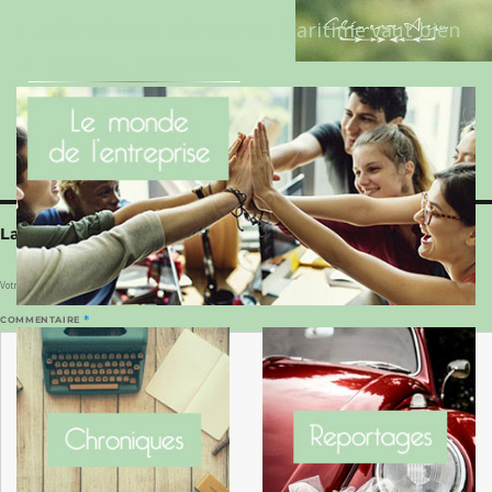
Le Benaise de la Charente-Maritime vaut bien
le Hygge du Danemark !
Laisser un commentaire
Votre adresse e-mail ne sera pas publiée.
Les champs obligatoires sont indiqués avec
*
COMMENTAIRE
*