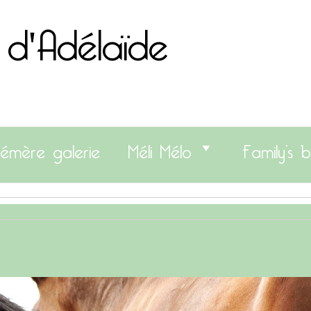
 d'Adélaïde
émère galerie
Méli Mélo
Family’s b