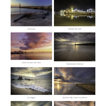
Echoués
Etoiles de nuit
Juste un peu de rose
Impression vitesse
La vague
Karima Sky, Lever au phare