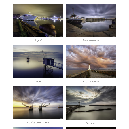
A quai
Base en pause
Blue
Couchant rosé
Dualité du moment
Couchant