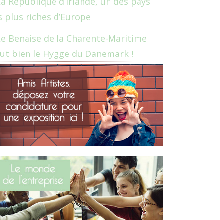
La République d’Irlande, un des pays
s plus riches d’Europe
Le Benaise de la Charente-Maritime
ut bien le Hygge du Danemark !