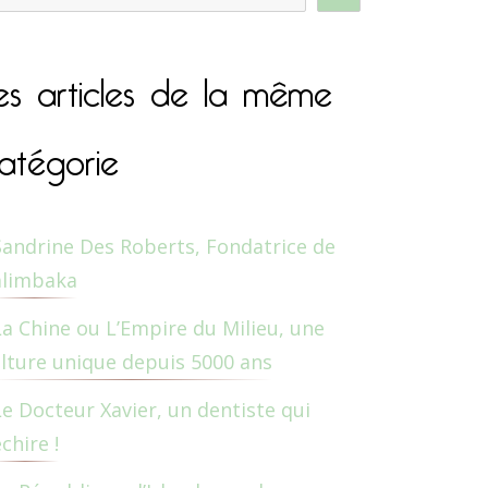
es articles de la même
atégorie
Sandrine Des Roberts, Fondatrice de
alimbaka
La Chine ou L’Empire du Milieu, une
lture unique depuis 5000 ans
Le Docteur Xavier, un dentiste qui
chire !