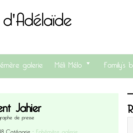
 d'Adélaïde
émère galerie
Méli Mélo
Family’s b
ent Jahier
R
raphe de presse
018
Catégorie :
Ephémère galerie