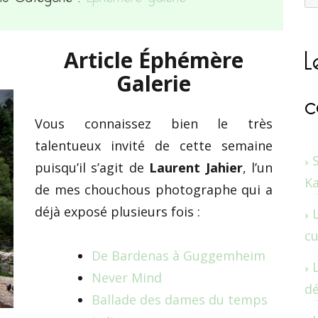
L
Article Éphémère
Galerie
c
Vous connaissez bien le très
talentueux invité de cette semaine
puisqu’il s’agit de
Laurent Jahier
, l’un
K
de mes chouchous photographe qui a
déjà exposé plusieurs fois :
cu
De Bardenas à Guggemheim
Never Mind
dé
Ballade des dames du temps