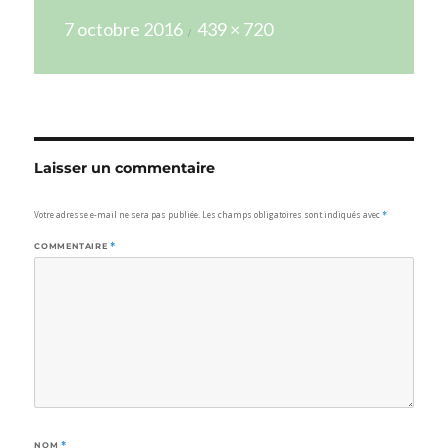
Publié
Taille
7 octobre 2016
439 × 720
le
réelle
Laisser un commentaire
Votre adresse e-mail ne sera pas publiée.
Les champs obligatoires sont indiqués avec
*
COMMENTAIRE
*
NOM
*