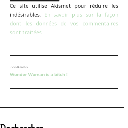
Ce site utilise Akismet pour réduire les
indésirables.
En savoir plus sur la façon
dont les données de vos commentaires
sont traitées
.
Navigation
de
PUBLIÉ DANS
Wonder Woman is a bitch !
l’article
Rechercher