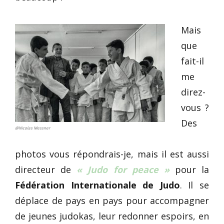
Mais
que
fait-il
me
direz-
vous ?
Des
@Nicolas Messner
photos vous répondrais-je, mais il est aussi
directeur de
« Judo for peace »
pour la
Fédération Internationale de Judo
. Il se
déplace de pays en pays pour accompagner
de jeunes judokas, leur redonner espoirs, en