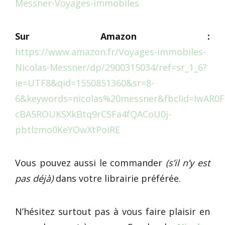
Messner-Voyages-immobiles
Sur Amazon :
https://www.amazon.fr/Voyages-immobiles-
Nicolas-Messner/dp/2900315034/ref=sr_1_6?
ie=UTF8&qid=1550851360&sr=8-
6&keywords=nicolas%20messner&fbclid=IwAR0F
cBA5ROUKSXkBtq9rCSFa4fQACoU0j-
pbtlzmo0KeYOwXtPoiRE
Vous pouvez aussi le commander
(s’il n’y est
pas déjà)
dans votre librairie préférée.
N’hésitez surtout pas à vous faire plaisir en