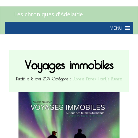
Les chroniques d'Adélaïde
MENU
Voyages immobiles
Publié le 18 avril 2019
Catégorie :
Business Diaries
,
Family’s Business