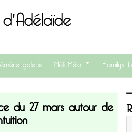
 d'Adélaïde
émère galerie
Méli Mélo
Family’s b
nce du 27 mars autour de
R
intuition