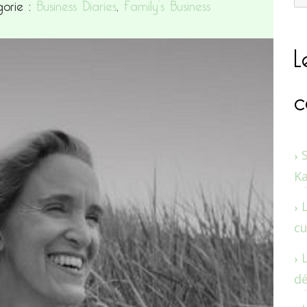
orie :
Business Diaries
,
Family’s Business
L
c
K
cu
dé