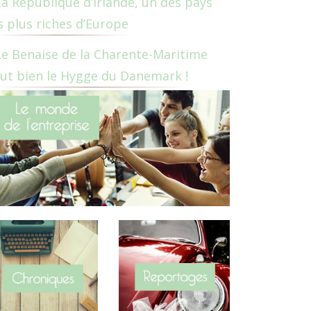
La République d’Irlande, un des pays
s plus riches d’Europe
Le Benaise de la Charente-Maritime
ut bien le Hygge du Danemark !