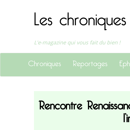
Les chroniques
L'e-magazine qui vous fait du bien !
Chroniques
Reportages
Eph
Rencontre Renaissa
l’