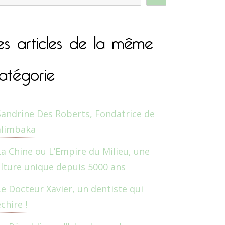
es articles de la même
atégorie
Sandrine Des Roberts, Fondatrice de
alimbaka
La Chine ou L’Empire du Milieu, une
lture unique depuis 5000 ans
Le Docteur Xavier, un dentiste qui
chire !