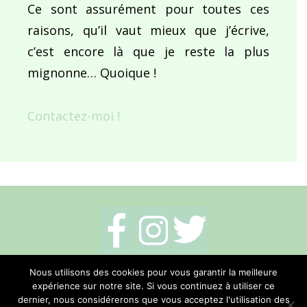
Ce sont assurément pour toutes ces
raisons, qu’il vaut mieux que j’écrive,
c’est encore là que je reste la plus
mignonne… Quoique !
Contactez-moi !
Mentions légales
-
Politique de cookies
-
Nous utilisons des cookies pour vous garantir la meilleure
expérience sur notre site. Si vous continuez à utiliser ce
Me contacter
dernier, nous considérerons que vous acceptez l'utilisation des