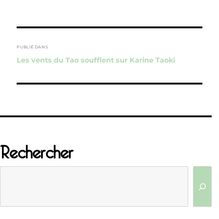
Navigation
de
PUBLIÉ DANS
Les vents du Tao soufflent sur Karine Taoki
l’article
Rechercher