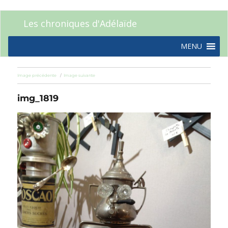
Les chroniques d'Adélaïde
MENU
Image précédente
Image suivante
img_1819