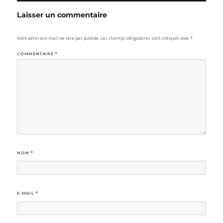
Laisser un commentaire
Votre adresse e-mail ne sera pas publiée.
Les champs obligatoires sont indiqués avec
*
COMMENTAIRE
*
NOM
*
E-MAIL
*